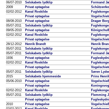
06/07-2010
Selskabets lydklip
Formand Jø
2009
Privat optagelse
Schützenfes
02/02-2012
Kanal Roskilde
Fuglekonger 
Privat optagelse
Vogelschiet
08/08-2010
Privat optagelse
Dragør Borg
05/07-2011
Selskabets lydklip
Fuglekonge 
09/05-2010
Privat optagelse
Königschu
02/02-2012
Kanal Roskilde
Fuglekongen
Privat optagelse
Vogelschiete
28/12-2012
Henrik Brandt
Henrik Bran
05/07-2011
Selskabets lydklip
Fuglekonge 
05/07-2011
Selskabets lydklip
Formand Jør
1936
Privat optagelse
Fugleskydni
02/02-2012
Kanal Roskilde
Fuglekongen
Privat optagelse
Vogelschiet
05/07-2011
Selskabets lydklip
Søren Lyder
2015
Selskabets hjemmeside
Prins Henri
05/06-2010
Privat optagelse
Vogelschie
Privat optagelse
Koningsvoge
02/02-2012
Kanal Roskilde
Fuglekongen
05/07-2011
Selskabets lydklip
Flemming Jø
Privat optagelse
Fugleskydni
2010
Privat optagelse
Vogelschie
02/02-2012
Kanal Roskilde
Fuglekongen