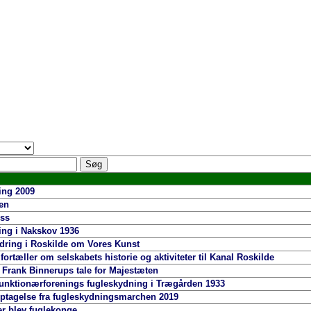
ing 2009
en
ss
ng i Nakskov 1936
ring i Roskilde om Vores Kunst
ortæller om selskabets historie og aktiviteter til Kanal Roskilde
Frank Binnerups tale for Majestæten
unktionærforenings fugleskydning i Trægården 1933
ptagelse fra fugleskydningsmarchen 2019
r blev fuglekonge