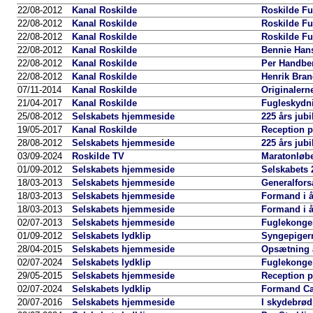
22/08-2012
Kanal Roskilde
Roskilde Fu
22/08-2012
Kanal Roskilde
Roskilde Fu
22/08-2012
Kanal Roskilde
Roskilde Fu
22/08-2012
Kanal Roskilde
Bennie Hans
22/08-2012
Kanal Roskilde
Per Handber
22/08-2012
Kanal Roskilde
Henrik Bran
07/11-2014
Kanal Roskilde
Originalerne
21/04-2017
Kanal Roskilde
Fugleskydni
25/08-2012
Selskabets hjemmeside
225 års jub
19/05-2017
Kanal Roskilde
Reception 
28/08-2012
Selskabets hjemmeside
225 års ju
03/09-2024
Roskilde TV
Maratonløbe
01/09-2012
Selskabets hjemmeside
Selskabets 
18/03-2013
Selskabets hjemmeside
Generalfors
18/03-2013
Selskabets hjemmeside
Formand i å
18/03-2013
Selskabets hjemmeside
Formand i å
02/07-2013
Selskabets hjemmeside
Fuglekongen
01/09-2012
Selskabets lydklip
Syngepigern
28/04-2015
Selskabets hjemmeside
Opsætning a
02/07-2024
Selskabets lydklip
Fuglekonge 
29/05-2015
Selskabets hjemmeside
Reception 
02/07-2024
Selskabets lydklip
Formand Car
20/07-2016
Selskabets hjemmeside
I skydebrød