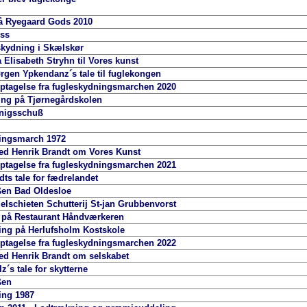
å Ryegaard Gods 2010
ss
skydning i Skælskør
 Elisabeth Stryhn til Vores kunst
gen Ypkendanz´s tale til fuglekongen
ptagelse fra fugleskydningsmarchen 2020
ing på Tjørnegårdskolen
önigsschuß
ingsmarch 1972
ed Henrik Brandt om Vores Kunst
ptagelse fra fugleskydningsmarchen 2021
dts tale for fædrelandet
ßen Bad Oldesloe
lschieten Schutterij St-jan Grubbenvorst
 på Restaurant Håndværkeren
ing på Herlufsholm Kostskole
ptagelse fra fugleskydningsmarchen 2022
ed Henrik Brandt om selskabet
´s tale for skytterne
ßen
ing 1987