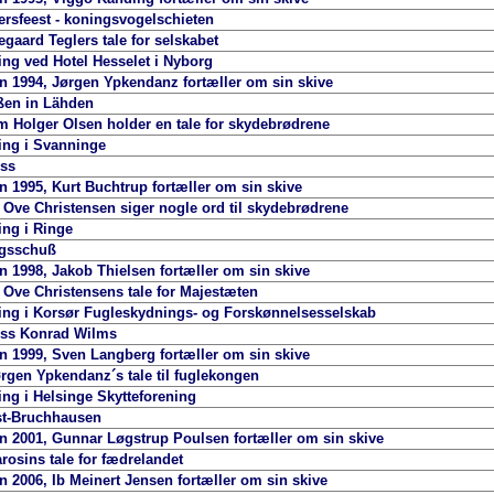
rsfeest - koningsvogelschieten
egaard Teglers tale for selskabet
ng ved Hotel Hesselet i Nyborg
 1994, Jørgen Ypkendanz fortæller om sin skive
ßen in Lähden
Holger Olsen holder en tale for skydebrødrene
ing i Svanninge
ss
 1995, Kurt Buchtrup fortæller om sin skive
Ove Christensen siger nogle ord til skydebrødrene
ng i Ringe
gsschuß
 1998, Jakob Thielsen fortæller om sin skive
Ove Christensens tale for Majestæten
ng i Korsør Fugleskydnings- og Forskønnelsesselskab
ss Konrad Wilms
 1999, Sven Langberg fortæller om sin skive
gen Ypkendanz´s tale til fuglekongen
ng i Helsinge Skytteforening
st-Bruchhausen
 2001, Gunnar Løgstrup Poulsen fortæller om sin skive
rosins tale for fædrelandet
 2006, Ib Meinert Jensen fortæller om sin skive