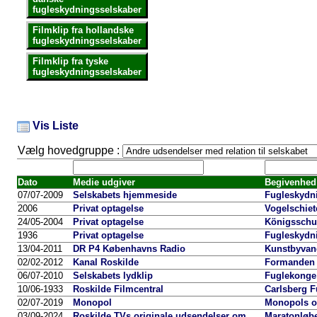
fugleskydningsselskaber
Filmklip fra hollandske
fugleskydningsselskaber
Filmklip fra tyske
fugleskydningsselskaber
Vis Liste
Vælg hovedgruppe :
Dato
Medie udgiver
Begivenhed
07/07-2009
Selskabets hjemmeside
Fugleskydn
2006
Privat optagelse
Vogelschiet
24/05-2004
Privat optagelse
Königsschu
1936
Privat optagelse
Fugleskydni
13/04-2011
DR P4 Københavns Radio
Kunstbyvand
02/02-2012
Kanal Roskilde
Formanden f
06/07-2010
Selskabets lydklip
Fuglekonge 
10/06-1933
Roskilde Filmcentral
Carlsberg F
02/07-2019
Monopol
Monopols o
03/09-2024
Roskilde TVs originale udsendelser om
Maratonløbe