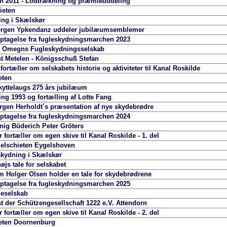
n 2011 - Lodtrækning og præmieuddeling
ieten
ing i Skælskør
rgen Ypkendanz uddeler jubilæumsemblemer
ptagelse fra fugleskydningsmarchen 2023
g Omegns Fugleskydningsselskab
t Metelen - Königsschuß Stefan
ortæller om selskabets historie og aktiviteter til Kanal Roskilde
eten
yttelaugs 275 års jubilæum
ng 1993 og fortælling af Lotte Fang
rgen Herholdt´s præsentation af nye skydebrødre
ptagelse fra fugleskydningsmarchen 2024
ig Büderich Peter Gröters
fortæller om egen skive til Kanal Roskilde - 1. del
elschieten Eygelshoven
skydning i Skælskør
js tale for selskabet
Holger Olsen holder en tale for skydebrødrene
ptagelse fra fugleskydningsmarchen 2025
eselskab
t der Schützengesellschaft 1222 e.V. Attendorn
fortæller om egen skive til Kanal Roskilde - 2. del
eten Doornenburg