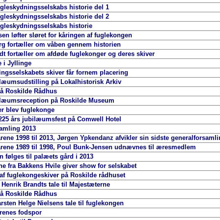
gleskydningsselskabs historie del 1
gleskydningsselskabs historie del 2
gleskydningsselskabs historie
en løfter sløret for kåringen af fuglekongen
g fortæller om våben gennem historien
dt fortæller om afdøde fuglekonger og deres skiver
 i Jyllinge
ngsselskabets skiver får fornem placering
ilæumsudstilling på Lokalhistorisk Arkiv
på Roskilde Rådhus
bilæumsreception på Roskilde Museum
r blev fuglekonge
225 års jubilæumsfest på Comwell Hotel
amling 2013
rene 1998 til 2013, Jørgen Ypkendanz afvikler sin sidste generalforsaml
rene 1989 til 1998, Poul Bunk-Jensen udnævnes til æresmedlem
 følges til palæets gård i 2013
e fra Bakkens Hvile giver show for selskabet
f fuglekongeskiver på Roskilde rådhuset
Henrik Brandts tale til Majestæterne
på Roskilde Rådhus
sten Helge Nielsens tale til fuglekongen
renes fodspor