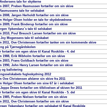
Andersens tale for skytterne
 2007, Preben Rasmussen fortæller om sin skive
Rasmussens tale for selskabet
 2008, Jørgen Herholdt fortæller om sin skive
Holger Olsen holder en tale for skydebrødrene
 2009, Frank Binderup fortæller om sin skive
gen Ypkendanz´s tale til selskabet
 2010, Poul Breusch Larsen fortæller om sin skive
Joy Mogensens tale til selskabet
 2011, Ove Christensen fortæller tanker om sin kommende skive
ing på Tjørnegårdskolen
fortæller om egen skive til Kanal Roskilde - 4. del
 1988, Erik Wibholm fortæller om sin skive
 2003, Frans Goldbach fortæller om sin skive
 1990, John Henry Larsen fortæller om sin skive
 og ballotering
ngsselskabets fugleskydning 2012
 Ove Christensen afslører sin skive fra 2011
Holger Olsen fortæller om sine 67 år i selskabet
Jeppe Drews fortæller om tilblivelsen af skiven for 2011
fortæller om egen skive til Kanal Roskilde - 5. del
 1985, Preben Nielsen fortæller om sin skive
 2011, Ove Christensen fortæller om sin skive
gen Ypkendanz fortæller om selskabet til Kanal Roskilde