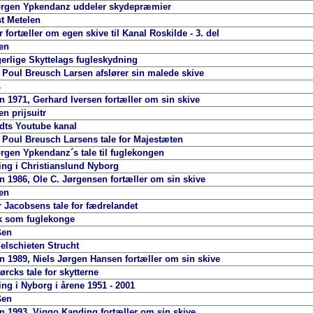
rgen Ypkendanz uddeler skydepræmier
t Metelen
fortæller om egen skive til Kanal Roskilde - 3. del
en
erlige Skyttelags fugleskydning
Poul Breusch Larsen afslører sin malede skive
ß
 1971, Gerhard Iversen fortæller om sin skive
n prijsuitr
dts Youtube kanal
Poul Breusch Larsens tale for Majestæten
gen Ypkendanz´s tale til fuglekongen
ng i Christianslund Nyborg
 1986, Ole C. Jørgensen fortæller om sin skive
en
 Jacobsens tale for fædrelandet
k som fuglekonge
ßen
lschieten Strucht
 1989, Niels Jørgen Hansen fortæller om sin skive
rcks tale for skytterne
ng i Nyborg i årene 1951 - 2001
ßen
 1993, Viggo Kanding fortæller om sin skive