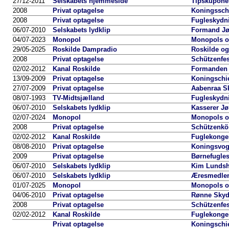
27/12-2011
Selskabets hjemmeside
Tipskupone
2008
Privat optagelse
Koningssch
2008
Privat optagelse
Fugleskydn
06/07-2010
Selskabets lydklip
Formand Jø
04/07-2023
Monopol
Monopols o
29/05-2025
Roskilde Dampradio
Roskilde o
2008
Privat optagelse
Schützenfes
02/02-2012
Kanal Roskilde
Formanden f
13/09-2009
Privat optagelse
Koningschi
27/07-2009
Privat optagelse
Aabenraa Sk
08/07-1993
TV-Midtsjælland
Fugleskydni
06/07-2010
Selskabets lydklip
Kasserer Jø
02/07-2024
Monopol
Monopols o
2008
Privat optagelse
Schützenkön
02/02-2012
Kanal Roskilde
Fuglekonger 
08/08-2010
Privat optagelse
Koningsvog
2009
Privat optagelse
Børnefugle
06/07-2010
Selskabets lydklip
Kim Lundshø
06/07-2010
Selskabets lydklip
Æresmedlem 
01/07-2025
Monopol
Monopols o
04/06-2010
Privat optagelse
Rønne Skyd
2008
Privat optagelse
Schützenfes
02/02-2012
Kanal Roskilde
Fuglekonger 
Privat optagelse
Koningschi