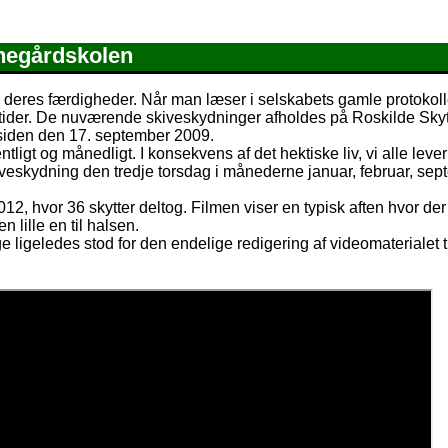
rnegårdskolen
 deres færdigheder. Når man læser i selskabets gamle protokoll
 tider. De nuværende skiveskydninger afholdes på Roskilde Sky
siden den 17. september 2009.
ligt og månedligt. I konsekvens af det hektiske liv, vi alle lever 
skiveskydning den tredje torsdag i månederne januar, februar, se
12, hvor 36 skytter deltog. Filmen viser en typisk aften hvor de
lille en til halsen.
 ligeledes stod for den endelige redigering af videomaterialet t