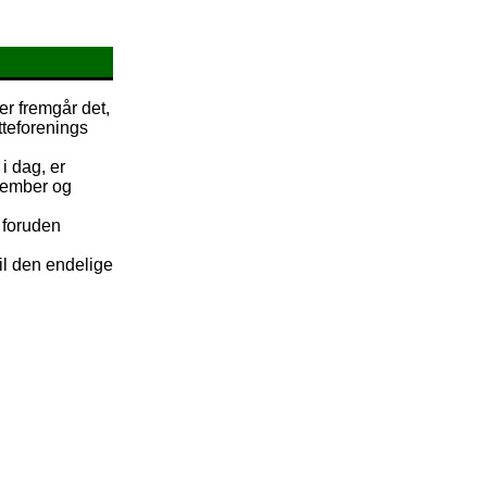
er fremgår det,
tteforenings
i dag, er
ptember og
r foruden
il den endelige