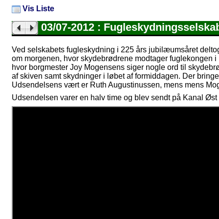
Vis Liste
03/07-2012 : Fugleskydningsselska
Ved selskabets fugleskydning i 225 års jubilæumsåret delto
om morgenen, hvor skydebrødrene modtager fuglekongen i m
hvor borgmester Joy Mogensens siger nogle ord til skydebr
af skiven samt skydninger i løbet af formiddagen. Der bri
Udsendelsens vært er Ruth Augustinussen, mens mens Moge
Udsendelsen varer en halv time og blev sendt på Kanal Øst d