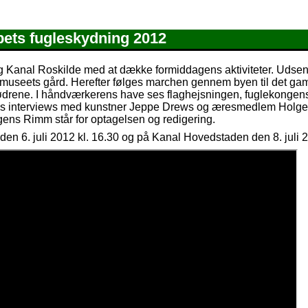
bets fugleskydning 2012
g Kanal Roskilde med at dække formiddagens aktiviteter. Udsen
useets gård. Herefter følges marchen gennem byen til det gam
ødrene. I håndværkerens have ses flaghejsningen, fuglekongen
nges interviews med kunstner Jeppe Drews og æresmedlem Holge
ns Rimm står for optagelsen og redigering.
en 6. juli 2012 kl. 16.30 og på Kanal Hovedstaden den 8. juli 2