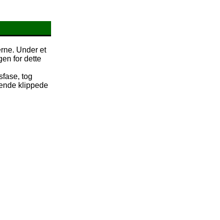
erne. Under et
en for dette
fase, tog
gende klippede