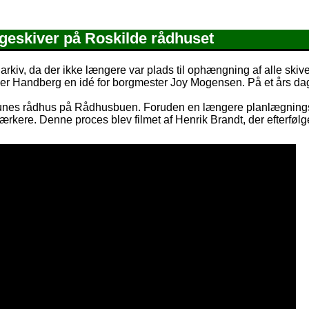
geskiver på Roskilde rådhuset
arkiv, da der ikke længere var plads til ophængning af alle skiv
er Handberg en idé for borgmester Joy Mogensen. På et års dag
unes rådhus på Rådhusbuen. Foruden en længere planlægnings
kere. Denne proces blev filmet af Henrik Brandt, der efterføl