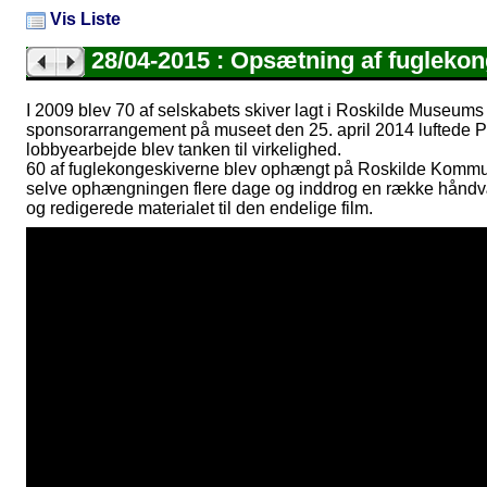
Vis Liste
28/04-2015 : Opsætning af fuglekon
I 2009 blev 70 af selskabets skiver lagt i Roskilde Museums 
sponsorarrangement på museet den 25. april 2014 luftede P
lobbyearbejde blev tanken til virkelighed.
60 af fuglekongeskiverne blev ophængt på Roskilde Komm
selve ophængningen flere dage og inddrog en række håndvær
og redigerede materialet til den endelige film.