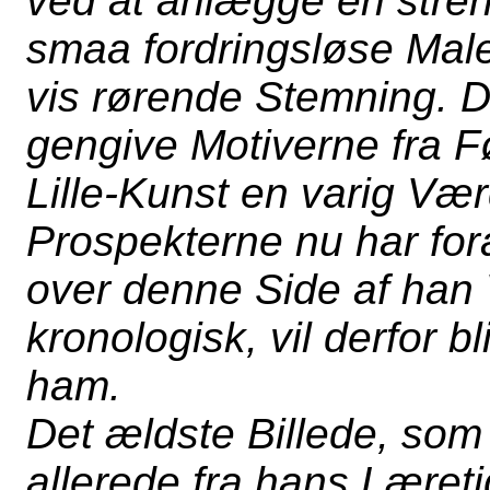
ved at anlægge en stre
smaa fordringsløse Male
vis rørende Stemning. D
gengive Motiverne fra F
Lille-Kunst en varig Vær
Prospekterne nu har fora
over denne Side af han 
kronologisk, vil derfor 
ham.
Det ældste Billede, so
allerede fra hans Læreti