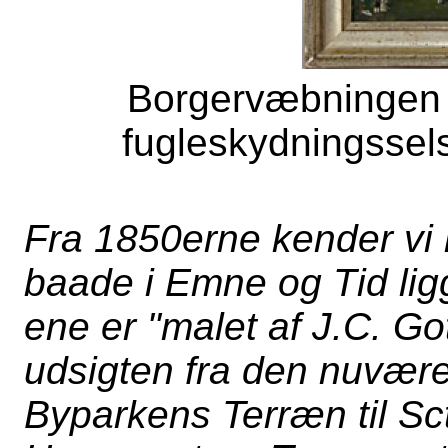
Borgervæbningen 
fugleskydningssel
Fra 1850erne kender vi 
baade i Emne og Tid li
ene er "malet af J.C. Go
udsigten fra den nuvær
Byparkens Terræn til Sc