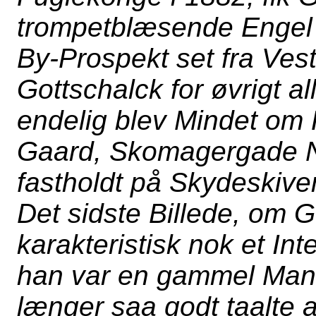
trompetblæsende Engel
By-Prospekt set fra Vest
Gottschalck for øvrigt al
endelig blev Mindet o
Gaard, Skomagergade Nr
fastholdt på Skydeskive
Det sidste Billede, om Go
karakteristisk nok et Int
han var en gammel Man
længer saa godt taalte a