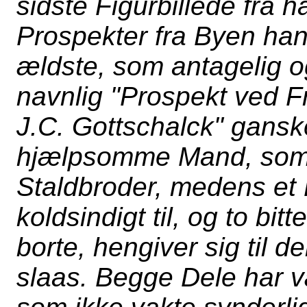
sidste Figurbillede fra 
Prospekter fra Byen han
ældste, som antagelig o
navnlig "Prospekt ved Fr
J.C. Gottschalck" gansk
hjælpsomme Mand, som 
Staldbroder, medens et
koldsindigt til, og to bi
borte, hengiver sig til d
slaas. Begge Dele har 