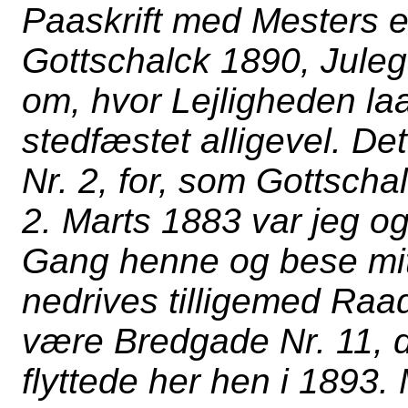
Paaskrift med Mesters eg
Gottschalck 1890, Juleg
om, hvor Lejligheden laa
stedfæstet alligevel. 
Nr. 2, for, som Gottscha
2. Marts 1883 var jeg og
Gang henne og bese mit
nedrives tilligemed Raad
være Bredgade Nr. 11, d
flyttede her hen i 1893.