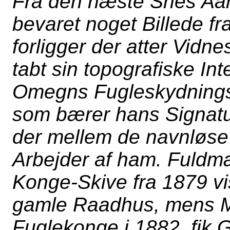
Fra den næste Snes Aar
bevaret noget Billede f
forligger der atter Vidn
tabt sin topografiske In
Omegns Fugleskydningss
som bærer hans Signatur
der mellem de navnløse
Arbejder af ham. Fuldm
Konge-Skive fra 1879 v
gamle Raadhus, mens Mat
Fuglekonge i 1882, fik G