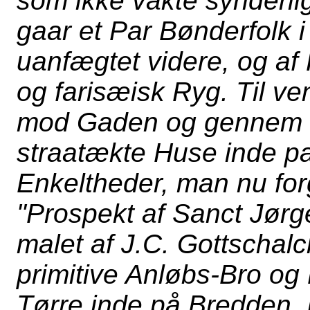
som ikke vakte synderl
gaar et Par Bønderfolk i
uanfægtet videre, og af
og farisæisk Ryg. Til ve
mod Gaden og gennem P
straatækte Huse inde p
Enkeltheder, man nu forg
"Prospekt af Sanct Jør
malet af J.C. Gottschal
primitive Anløbs-Bro og
Tørre inde på Bredden.