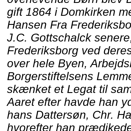
gift 1864 i Domkirken m
Hansen Fra Frederiksb
J.C. Gottschalck senere,
Frederiksborg ved deres 
over hele Byen, Arbejds
Borgerstiftelsens Lemme
skænket et Legat til sa
Aaret efter havde han yd
hans Dattersøn, Chr. Ha
hvorefter han prædikede