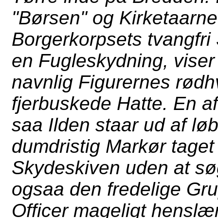
"Børsen" og Kirketaarnet
Borgerkorpsets tvangfri 
en Fugleskydning, vise
navnlig Figurernes rødh
fjerbuskede Hatte. En af
saa Ilden staar ud af lø
dumdristig Markør taget
Skydeskiven uden at sø
ogsaa den fredelige Gru
Officer mageligt henslæ