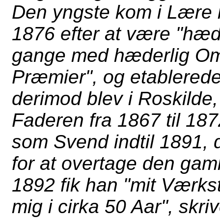
Den yngste kom i Lære 
1876 efter at være "hædr
gange med hæderlig Om
Præmier", og etablerede
derimod blev i Roskilde
Faderen fra 1867 til 187
som Svend indtil 1891, 
for at overtage den gam
1892 fik han "mit Værks
mig i cirka 50 Aar", skri