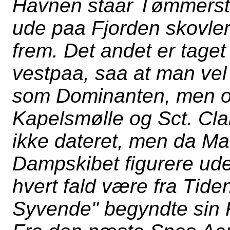
Havnen staar Tømmerst
ude paa Fjorden skovler
frem. Det andet er taget 
vestpaa, saa at man vel
som Dominanten, men 
Kapelsmølle og Sct. Clar
ikke dateret, men da Ma
Dampskibet figurere ude
hvert fald være fra Tide
Syvende" begyndte sin F