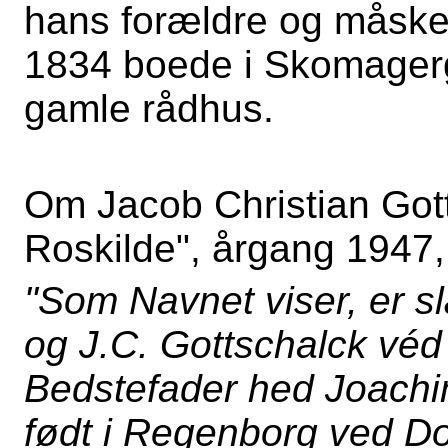
hans forældre og måske
1834 boede i Skomagerg
gamle rådhus.
Om Jacob Christian Gott
Roskilde", årgang 1947,
"Som Navnet viser, er s
og J.C. Gottschalck véd 
Bedstefader hed Joachi
født i Regenborg ved Do