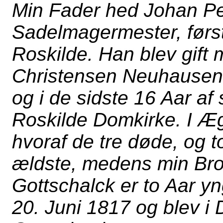
Min Fader hed Johan Pe
Sadelmagermester, først
Roskilde. Han blev gif
Christensen Neuhausens
og i de sidste 16 Aar af
Roskilde Domkirke. I Æg
hvoraf de tre døde, og t
ældste, medens min Bro
Gottschalck er to Aar yn
20. Juni 1817 og blev i