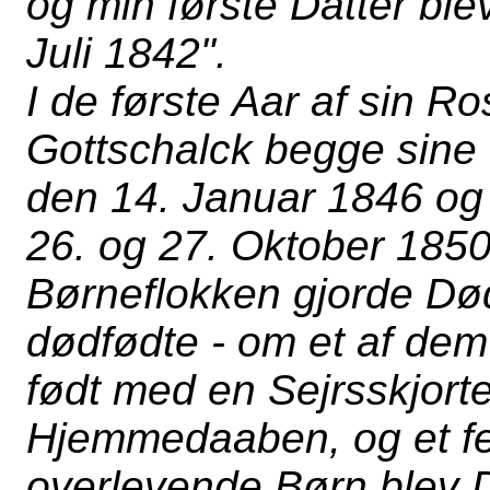
og min første Datter ble
Juli 1842".
I de første Aar af sin R
Gottschalck begge sine
den 14. Januar 1846 og
26. og 27. Oktober 185
Børneflokken gjorde Døde
dødfødte - om et af dem 
født med en Sejrsskjorte"
Hjemmedaaben, og et f
overlevende Børn blev D