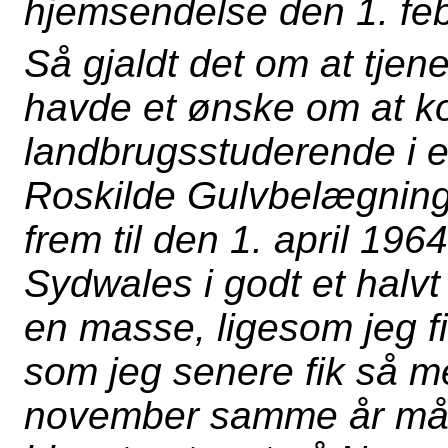
hjemsendelse den 1. fe
Så gjaldt det om at tjen
havde et ønske om at k
landbrugsstuderende i et
Roskilde Gulvbelægning
frem til den 1. april 1964
Sydwales i godt et halvt 
en masse, ligesom jeg f
som jeg senere fik så meg
november samme år mått