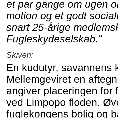
et par gange om ugen o
motion og et godt socia
snart 25-årige medlems
Fugleskydeselskab."
Skiven:
En kudutyr, savannens ko
Mellemgeviret en aftegni
angiver placeringen for 
ved Limpopo floden. Øve
fuglekongens bolig og 