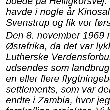
boede på Helligkorsvej.
havde i nogle år Kinosa
Svenstrup og fik vor før
Den 8. november 1969 re
Østafrika, da det var ly
Lutherske Verdensforbu
udsendes som landbrug
en eller flere flygtninge
settlements, som var de
endte i Zambia, hvor jeg