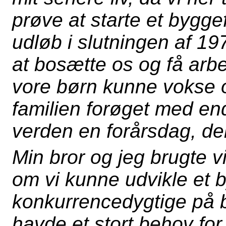
prøve at starte et bygg
udløb i slutningen af 197
at bosætte os og få ar
vore børn kunne vokse o
familien forøget med end
verden en forårsdag, den
Min bror og jeg brugte vi
om vi kunne udvikle et 
konkurrencedygtige på b
havde et stort behov fo