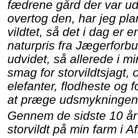
fædrene gård der var u
overtog den, har jeg pla
vildtet, så det i dag er e
naturpris fra Jægerforb
udvidet, så allerede i min
smag for storvildtsjagt, 
elefanter, flodheste og f
at præge udsmykningen 
Gennem de sidste 10 år 
storvildt på min farm i Af