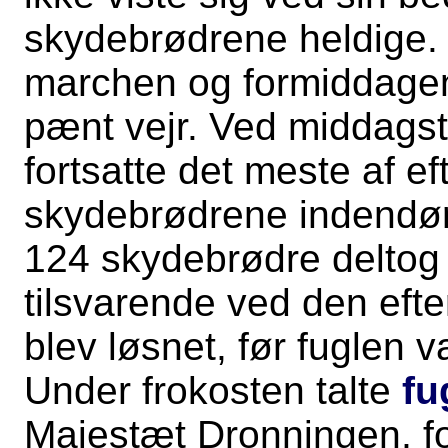
skydebrødrene heldige.
marchen og formiddagens
pænt vejr. Ved middagst
fortsatte det meste af e
skydebrødrene indendør
124 skydebrødre deltog 
tilsvarende ved den efte
blev løsnet, før fuglen va
Under frokosten talte
fu
Majestæt Dronningen, 