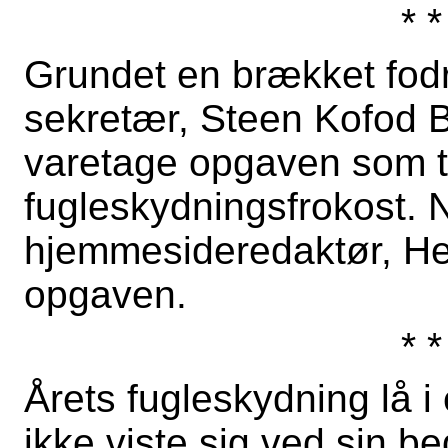
* *
Grundet en brækket fod
sekretær, Steen Kofod Bag
varetage opgaven som t
fugleskydningsfrokost.
hjemmesideredaktør, Hen
opgaven.
* *
Årets fugleskydning lå 
ikke viste sig ved sin be