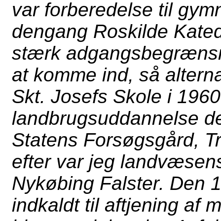
var forberedelse til gym
dengang Roskilde Kated
stærk adgangsbegrænsni
at komme ind, så altern
Skt. Josefs Skole i 196
landbrugsuddannelse d
Statens Forsøgsgård, Tr
efter var jeg landvæse
Nykøbing Falster. Den 
indkaldt til aftjening af