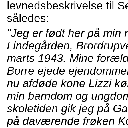
levnedsbeskrivelse til S
således:
"Jeg er født her på min
Lindegården, Brordrupve
marts 1943. Mine foræld
Borre ejede ejendommen 
nu afdøde kone Lizzi kø
min barndom og ungdom h
skoletiden gik jeg på Ga
på daværende frøken Ko