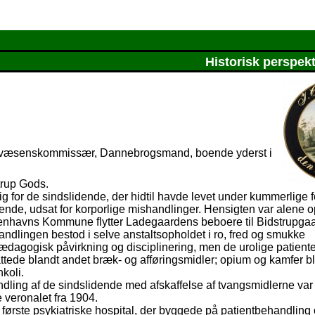
Historisk perspekt
andvæsenskommissær, Dannebrogsmand, boende yderst i
trup Gods.
ig for de sindslidende, der hidtil havde levet under kummerlige f
ysende, udsat for korporlige mishandlinger. Hensigten var alene 
nhavns Kommune flytter Ladegaardens beboere til Bidstrupgaa
handlingen bestod i selve anstaltsopholdet i ro, fred og smukke
agogisk påvirkning og disciplinering, men de urolige patiente
tede blandt andet bræk- og afføringsmidler; opium og kamfer ble
koli.
ing af de sindslidende med afskaffelse af tvangsmidlerne var 
e veronalet fra 1904.
første psykiatriske hospital, der byggede på patientbehandling