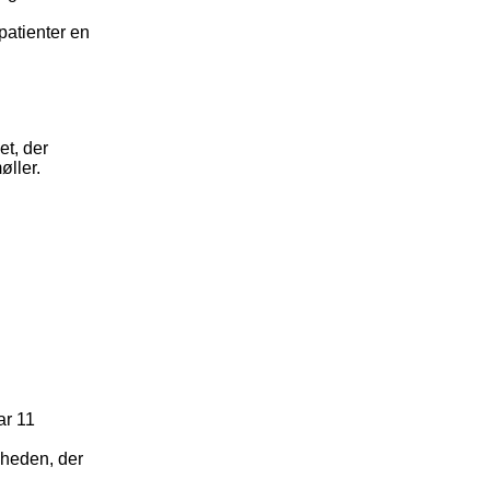
patienter en
et, der
øller.
ar 11
gheden, der