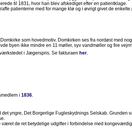
erede til 1831, hvor han blev afskediget efter en patientklage.
ffe patienterne med for mange klø og i øvrigt givet de enkelte 
de Domkirke som hovedmotiv. Domkirken ses fra nordøst med nog
de byen ikke mindre en 11 møller, syv vandmøller og fire vejrm
sværkstedet i Jægerspris. Se fakturaen
her
.
esmedlem i
1836
.
d det yngre,
Det Borgerlige Fugleskydnings Selskab
. Grunden v
se.
ve været de ret betydelige udgifter i forbindelse med kongeværdi