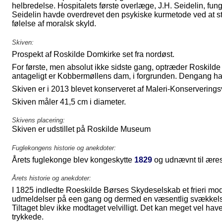
helbredelse. Hospitalets første overlæge, J.H. Seidelin, fung
Seidelin havde overdrevet den psykiske kurmetode ved at stra
følelse af moralsk skyld.
Skiven:
Prospekt af Roskilde Domkirke set fra nordøst.
For første, men absolut ikke sidste gang, optræder Roskil
antageligt er Kobbermøllens dam, i forgrunden. Dengang hav
Skiven er i 2013 blevet konserveret af Maleri-Konservering
Skiven måler 41,5 cm i diameter.
Skivens placering:
Skiven er udstillet på Roskilde Museum
Fuglekongens historie og anekdoter:
Årets fuglekonge blev kongeskytte
1829
og udnævnt til ær
Årets historie og anekdoter:
I 1825 indledte
Roeskilde Børses Skydeselskab
et frieri mo
udmeldelser på een gang og dermed en væsentlig svækkel
Tiltaget blev ikke modtaget velvilligt. Det kan meget vel ha
trykkede.