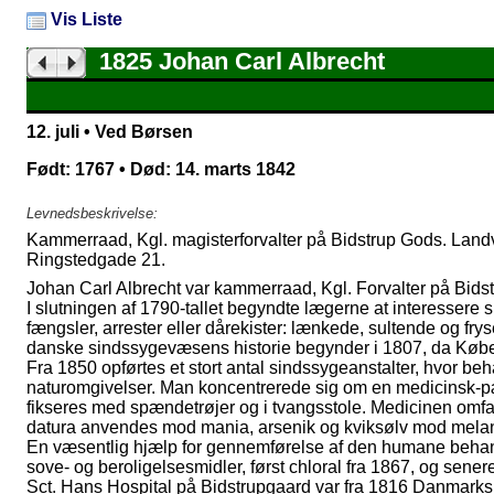
Vis Liste
1825 Johan Carl Albrecht
12. juli • Ved Børsen
Født: 1767 • Død: 14. marts 1842
Levnedsbeskrivelse:
Kammerraad, Kgl. magisterforvalter på Bidstrup Gods. L
Ringstedgade 21.
Johan Carl Albrecht var kammerraad, Kgl. Forvalter på Bids
I slutningen af 1790-tallet begyndte lægerne at interessere s
fængsler, arrester eller dårekister: lænkede, sultende og fr
danske sindssygevæsens historie begynder i 1807, da Købe
Fra 1850 opførtes et stort antal sindssygeanstalter, hvor be
naturomgivelser. Man koncentrerede sig om en medicinsk-pæd
fikseres med spændetrøjer og i tvangsstole. Medicinen omfat
datura anvendes mod mania, arsenik og kviksølv mod melan
En væsentlig hjælp for gennemførelse af den humane behandl
sove- og beroligelsesmidler, først chloral fra 1867, og sener
Sct. Hans Hospital på Bidstrupgaard var fra 1816 Danmarks 