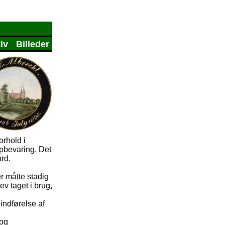
iv
Billeder
orhold i
opbevaring. Det
rd.
r måtte stadig
v taget i brug,
indførelse af
 og