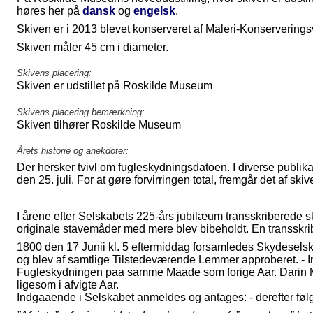
høres her på
dansk
og
engelsk
.
Skiven er i 2013 blevet konserveret af Maleri-Konserverings
Skiven måler 45 cm i diameter.
Skivens placering:
Skiven er udstillet på Roskilde Museum
Skivens placering bemærkning:
Skiven tilhører Roskilde Museum
Årets historie og anekdoter:
Der hersker tvivl om fugleskydningsdatoen. I diverse publikat
den 25. juli. For at gøre forvirringen total, fremgår det af skive
I årene efter Selskabets 225-års jubilæum transskriberede s
originale stavemåder med mere blev bibeholdt. En transskrib
1800 den 17 Junii kl. 5 eftermiddag forsamledes Skydesels
og blev af samtlige Tilstedeværende Lemmer approberet. - Inds
Fugleskydningen paa samme Maade som forige Aar. Darin Ma
ligesom i afvigte Aar.
Indgaaende i Selskabet anmeldes og antages: - derefter fø