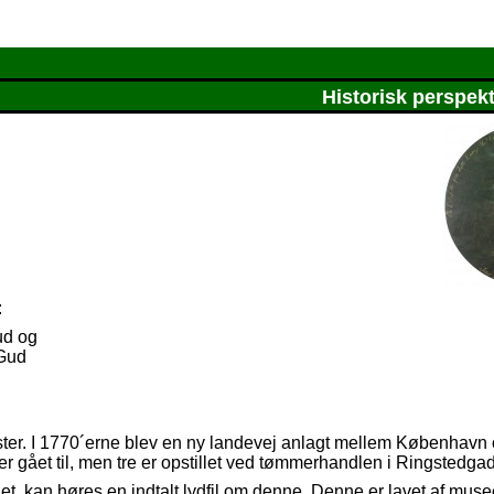
Historisk perspekt
:
d og
Gud
ester. I 1770´erne blev en ny landevej anlagt mellem København
er gået til, men tre er opstillet ved tømmerhandlen i Ringstedga
et, kan høres en indtalt lydfil om denne. Denne er lavet af muse