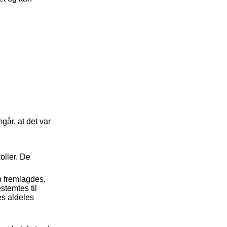
går, at det var
oller. De
b fremlagdes,
stemtes til
s aldeles