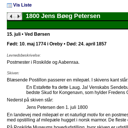
Vis Liste
1800 Jens Bøeg Petersen
15. juli • Ved Børsen
Født: 10. maj 1774 i Oreby • Død: 24. april 1857
Levnedsbeskrivelse:
Postmester i Roskilde og Aabenraa.
Skiven:
Blæsende Postillon passerer en milepæl. I skivens kant står
En Estafette fra dette Laug. Ja! Venskabs Sendebu
bedste Skud for Kongenavn, som hylder Fredens 
Nederst på skiven står:
Jens Petersen den 1. juli 1800
En landevej med milepæl er et naturligt motiv for en postm
med opstilling af milepæle hugget i norsk marmor. De fleste 
På Roskilde Museums hovedudstilling, hvor skiven er udstill