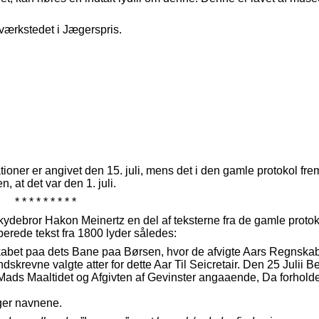
værkstedet i Jægerspris.
ioner er angivet den 15. juli, mens det i den gamle protokol frem
n, at det var den 1. juli.
* * * * * * * * *
kydebror Hakon Meinertz en del af teksterne fra de gamle protok
erede tekst fra 1800 lyder således:
kabet paa dets Bane paa Børsen, hvor de afvigte Aars Regnska
krevne valgte atter for dette Aar Til Seicretair. Den 25 Julii Be
ds Maaltidet og Afgivten af Gevinster angaaende, Da forholde
lger navnene.