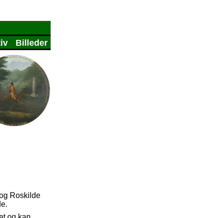
iv
Billeder
 og Roskilde
de.
et og kan