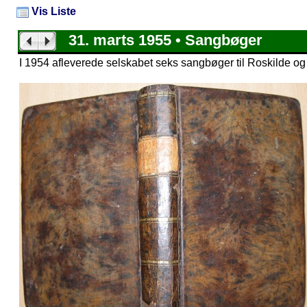
Vis Liste
31. marts 1955 • Sangbøger
I 1954 afleverede selskabet seks sangbøger til Roskilde