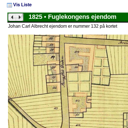
Vis Liste
1825 • Fuglekongens ejendom
Johan Carl Albrecht ejendom er nummer 132 på kortet