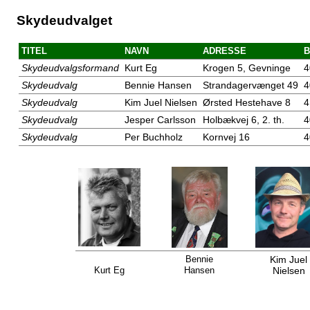
Skydeudvalget
TITEL
NAVN
ADRESSE
B
Skydeudvalgsformand
Kurt Eg
Krogen 5, Gevninge
4
Skydeudvalg
Bennie Hansen
Strandagervænget 49
4
Skydeudvalg
Kim Juel Nielsen
Ørsted Hestehave 8
4
Skydeudvalg
Jesper Carlsson
Holbækvej 6, 2. th.
4
Skydeudvalg
Per Buchholz
Kornvej 16
4
Bennie
Kim Juel
Kurt Eg
Hansen
Nielsen