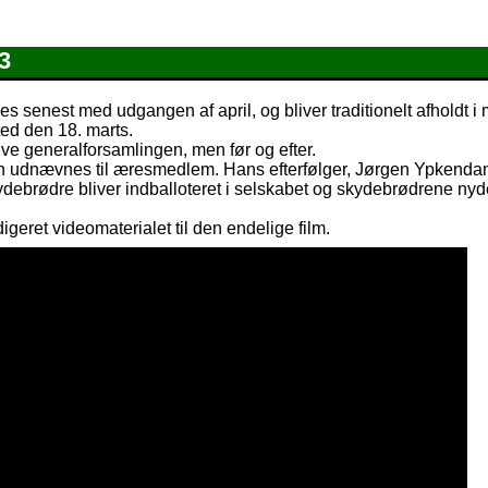
3
s senest med udgangen af april, og bliver traditionelt afholdt 
ed den 18. marts.
lve generalforsamlingen, men før og efter.
n udnævnes til æresmedlem. Hans efterfølger, Jørgen Ypkendan
kydebrødre bliver indballoteret i selskabet og skydebrødrene nyd
igeret videomaterialet til den endelige film.