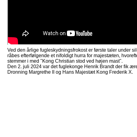
Ved den årlige fugleskydningsfrokost er første taler under si
råbes efterfølgende et nifoldigt hurra for majestæten, hvo
stemmer i med "Kong Christian stod ved højen mast".
Den 2. juli 2024 var det fuglekonge Henrik Brandt der fik ær
Dronning Margrethe II og Hans Majestæt Kong Frederik X.