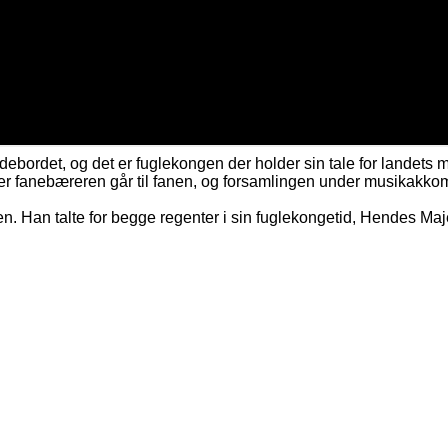
ldebordet, og det er fuglekongen der holder sin tale for landets 
refter fanebæreren går til fanen, og forsamlingen under musikak
en. Han talte for begge regenter i sin fuglekongetid, Hendes Ma