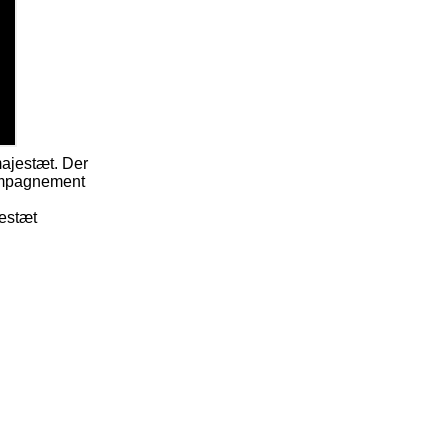
majestæt. Der
kompagnement
jestæt