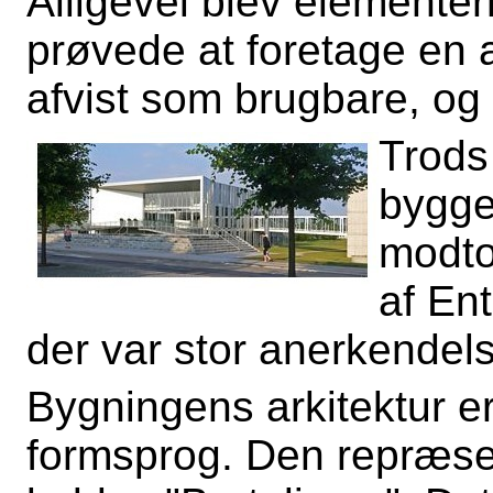
Alligevel blev elemente
prøvede at foretage en 
afvist som brugbare, og 
Trods
bygge
modto
af En
der var stor anerkendels
Bygningens arkitektur 
formsprog. Den repræsen