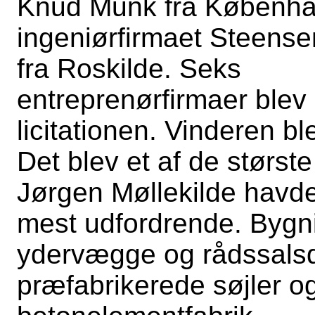
Knud Munk fra Københa
ingeniørfirmaet Steens
fra Roskilde. Seks
entreprenørfirmaer blev p
licitationen. Vinderen bl
Det blev et af de størs
Jørgen Møllekilde havde 
mest udfordrende. Bygn
ydervægge og rådssalsd
præfabrikerede søjler og