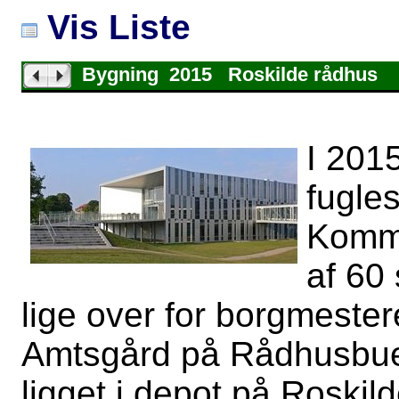
Vis Liste
Bygning 2015 Roskilde rådhus
I 2015
fugle
Kommu
af 60 
lige over for borgmester
Amtsgård på Rådhusbue
ligget i depot på Roskil