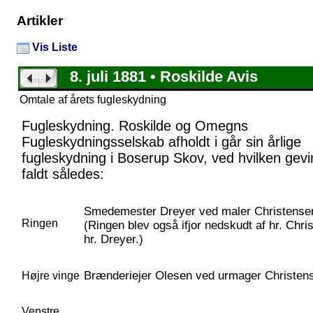
Artikler
Vis Liste
8. juli 1881 • Roskilde Avis
Omtale af årets fugleskydning
Fugleskydning. Roskilde og Omegns
Fugleskydningsselskab afholdt i går sin årlige
fugleskydning i Boserup Skov, ved hvilken gevi
faldt således:
Smedemester Dreyer ved maler Christense
Ringen
(Ringen blev også ifjor nedskudt af hr. Chri
hr. Dreyer.)
Brænderiejer Olesen ved urmager Christen
Højre vinge
Venstre