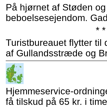
På hjørnet af Støden og
beboelsesejendom. Gad
* *
Turistbureauet flytter ti
af Gullandsstræde og B
Hjemmeservice-ordningen
få tilskud på 65 kr. i ti