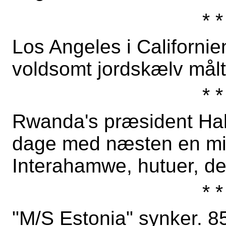
* *
Los Angeles i Californie
voldsomt jordskælv målt 
* *
Rwanda's præsident Hab
dage med næsten en mil
Interahamwe, hutuer, de
* *
"M/S Estonia" synker. 8