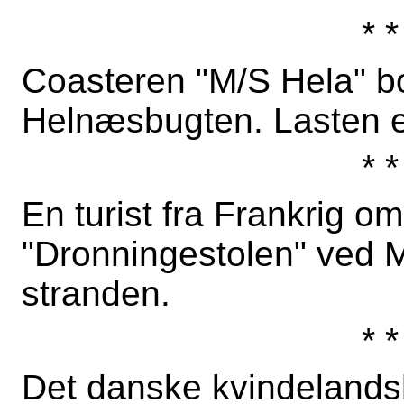
* *
Coasteren "M/S Hela" bor
Helnæsbugten. Lasten er
* *
En turist fra Frankrig o
"Dronningestolen" ved M
stranden.
* *
Det danske kvindelandsh